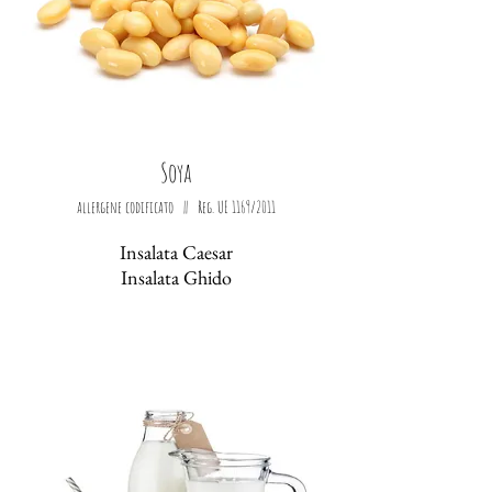
Soya
allergene codificato || Reg. UE 1169/2011
Insalata Caesar
Insalata Ghido