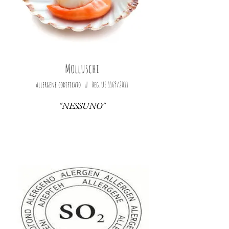
Molluschi
allergene codificato || Reg. UE 1169/2011
"NESSUNO"