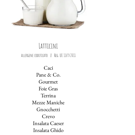
Latticini
allergene codificato || Reg. UE 1169/2011
Caci
Pane & Co.
Gourmet
Foie Gras
Terrina
Mezze Maniche
Gnocchetti
Crevo
Insalata Caeser
Insalata Ghido