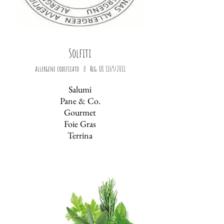
Solfiti
allergene codificato || Reg. UE 1169/2011
Salumi
Pane & Co.
Gourmet
Foie Gras
Terrina