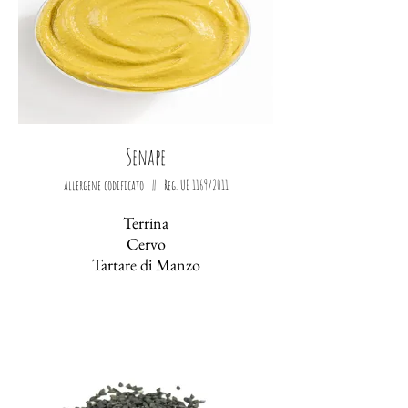
Senape
allergene codificato || Reg. UE 1169/2011
Terrina
Cervo
Tartare
di Manzo