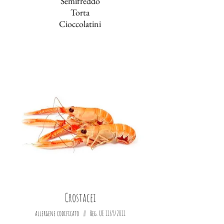
Semifreddo
Torta
Cioccolatini
Crostacei
allergene codificato || Reg. UE 1169/2011