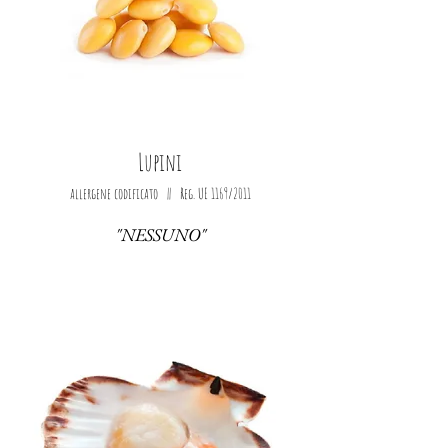
Lupini
allergene codificato || Reg. UE 1169/2011
"NESSUNO"