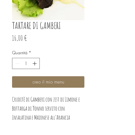
TARTARE DI GAMBERI
Prezzo
16,00 €
Quantità
*
creo il mio menu
Cruditè di Gamberi con zest di Limone e 
Bottarga di Tonno servito con 
Insalatina e Maionese all’Arancia